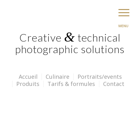
Menu
&
Creative
technical
photographic solutions
Accueil
Culinaire
Portraits/events
Produits
Tarifs & formules
Contact
Depuis plus de 25 ans dans la
photographie technique et