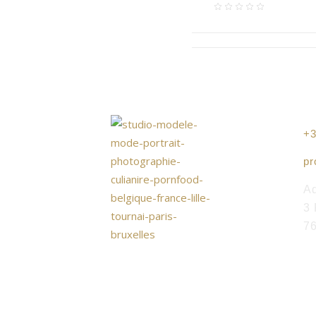
+3
pr
Ad
3 
7